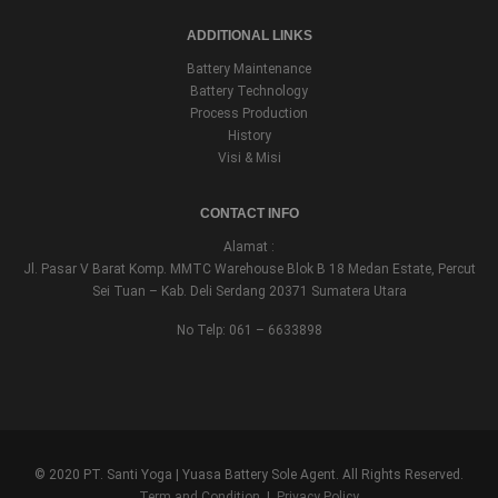
ADDITIONAL LINKS
Battery Maintenance
Battery Technology
Process Production
History
Visi & Misi
CONTACT INFO
Alamat :
Jl. Pasar V Barat Komp. MMTC Warehouse Blok B 18 Medan Estate, Percut
Sei Tuan – Kab. Deli Serdang 20371 Sumatera Utara
No Telp: 061 – 6633898
© 2020 PT. Santi Yoga | Yuasa Battery Sole Agent. All Rights Reserved.
Term and Condition
|
Privacy Policy