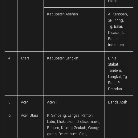
Prapat
Kabupaten Asahan
A. Kanopan,
Sei Piring,
Tg. Balai,
Kisaran, L.
Puluh,
Indrapura
4
Utara
Kabupaten Langkat
Binjai,
Stabat,
Tandem,
Langkat, Tg.
Pura, P.
Brandan
5
Aceh
Aceh I
Banda Aceh
6
Aceh Utara
K. Simpang, Langsa, Panton
Labu, Lhoksukon, Lhokseumawe,
Bireuen, Krueng Geukuh, Grong-
grong, Beureunuen, Sigli,