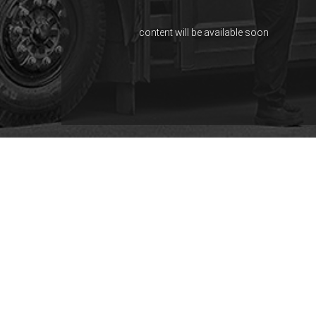
content will be available soon
ADD
Bat
Bat
Pro
His
Visi
Perusahaan distributor terbaik di industri
otomotif dengan memasarkan produk