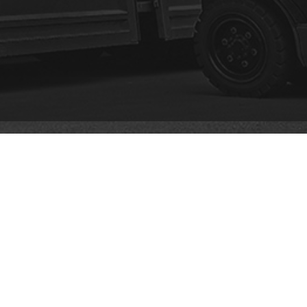
ITIONAL LINKS
CONTACT INFO
Alamat :
tery Maintenance
Jl. Pasar V Barat Komp. MMTC
tery Technology
Warehouse Blok B 18 Medan
cess Production
Estate, Percut Sei Tuan – Kab.
tory
Deli Serdang 20371 Sumatera
 & Misi
Utara
No Telp: 061 – 6633898